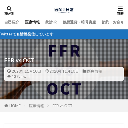
自己紹介
医療情報
統計-R
仮想通貨・暗号資産
節約・お金
erでも情報発信しています
FFR vs OCT
2020年11月10日
2020年11月10日
医療情報
137view
HOME
医療情報
FFR vs OCT