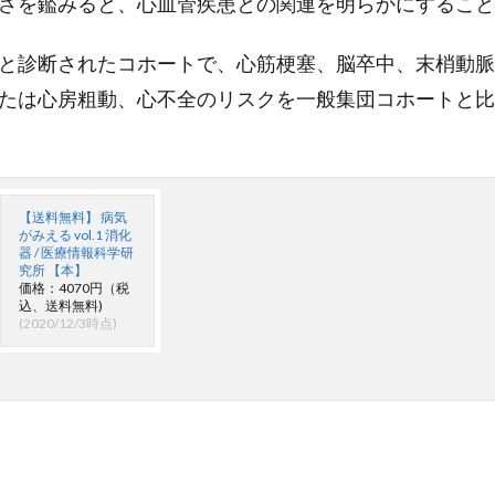
さを鑑みると、心血管疾患との関連を明らかにすること
と診断されたコホートで、心筋梗塞、脳卒中、末梢動脈
たは心房粗動、心不全のリスクを一般集団コホートと比
【送料無料】 病気
がみえる vol.1 消化
器 / 医療情報科学研
究所 【本】
価格：4070円（税
込、送料無料)
(2020/12/3時点)