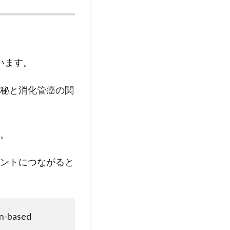
ています。
秘と消化管癌の関
。
ントにつながると
on-based