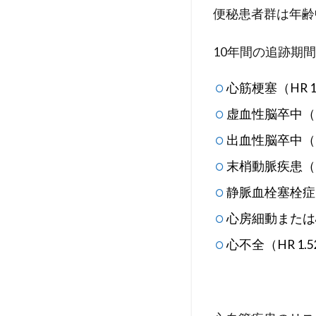
便秘患者群は年齢中
10年間の追跡期
心筋梗塞（HR 1.2
虚血性脳卒中（HR1.
出血性脳卒中（HR 1
末梢動脈疾患（HR 1
静脈血栓塞栓症（HR 
心房細動または心房粗
心不全（HR 1.52,