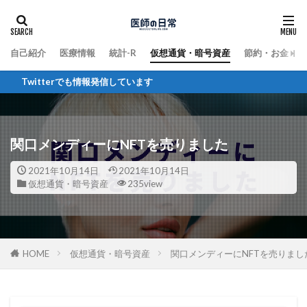
自己紹介
医療情報
統計-R
仮想通貨・暗号資産
節約・お金
witterでも情報発信しています
関口メンディーにNFTを売りました
2021年10月14日
2021年10月14日
仮想通貨・暗号資産
235view
HOME
仮想通貨・暗号資産
関口メンディーにNFTを売りまし