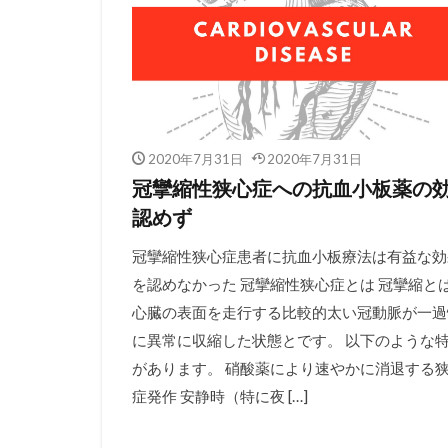
2020年7月31日
2020年7月31日
冠攣縮性狭心症への抗血小板薬の
認めず
冠攣縮性狭心症患者に抗血小板療法は有益な効
を認めなかった 冠攣縮性狭心症とは 冠攣縮と
心臓の表面を走行する比較的太い冠動脈が一過
に異常に収縮した状態とです。 以下のような
があります。 硝酸薬により速やかに消退する
症発作 安静時（特に夜 […]