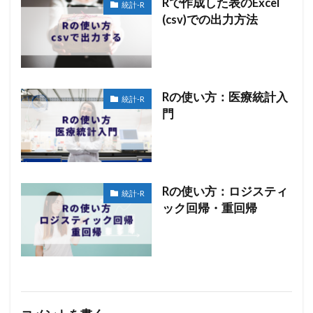
Rで作成した表のExcel
統計-R
(csv)での出力方法
Rの使い方：医療統計入
統計-R
門
Rの使い方：ロジスティ
統計-R
ック回帰・重回帰