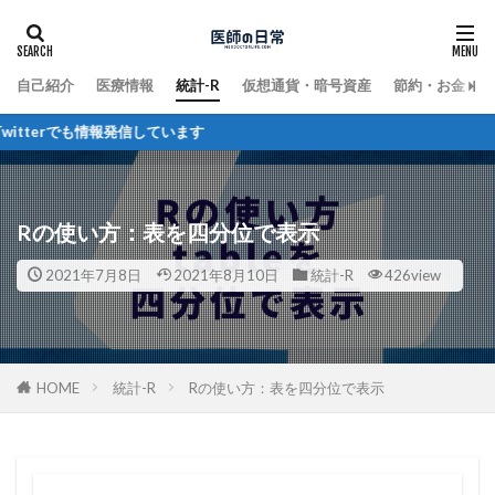
自己紹介
医療情報
統計-R
仮想通貨・暗号資産
節約・お金
terでも情報発信しています
Rの使い方：表を四分位で表示
2021年7月8日
2021年8月10日
統計-R
426view
HOME
統計-R
Rの使い方：表を四分位で表示