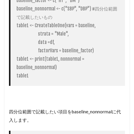
baseline_factor <- c("HT", "DM")

baseline_nonnormal <- c("SBP", "DBP") #四分位範囲
で記載したいもの

table1 <- CreateTableOne(vars = baseline, 

                        strata = "Male", 

                        data =df,

                        factorVars = baseline_factor)

table1 <- print(table1, nonnormal = 
baseline_nonnormal)

table1
四分位範囲で記載したい項目をbaseline_nonnormalに代
入します。