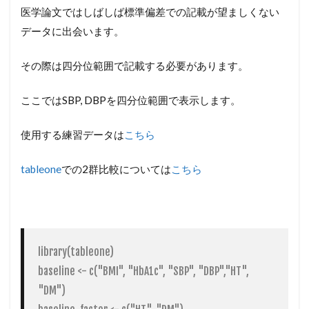
医学論文ではしばしば標準偏差での記載が望ましくない
データに出会います。
その際は四分位範囲で記載する必要があります。
ここではSBP, DBPを四分位範囲で表示します。
使用する練習データは
こちら
tableone
での2群比較については
こちら
library(tableone)

baseline <- c("BMI", "HbA1c", "SBP", "DBP","HT", 
"DM")
