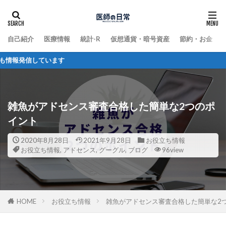
自己紹介
医療情報
統計-R
仮想通貨・暗号資産
節約・お金
信しています
雑魚がアドセンス審査合格した簡単な2つのポ
イント
2020年8月28日
2021年9月28日
お役立ち情報
お役立ち情報
,
アドセンス
,
グーグル
,
ブログ
96view
HOME
お役立ち情報
雑魚がアドセンス審査合格した簡単な2