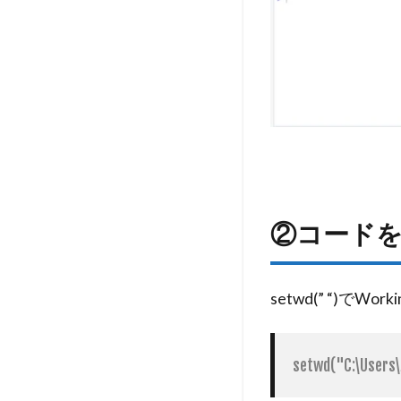
②コード
setwd(” “)でWor
setwd("C:\