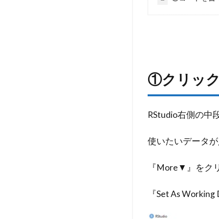
①クリッ
RStudio右側の
使いたいデータが
『More▼』を
『Set As Work