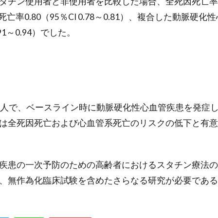
チン使用者と非使用者を比較した場合、全死因死亡率0.75（
死亡率0.80（95％CI 0.78～0.81）、複合した動脈硬
.91～0.94）でした。
軍人で、ベースライン時に動脈硬化性心血管疾患を発症
は全死因死亡および心血管系死亡のリスクの低下と有意
疾患の一次予防のための高齢者におけるスタチン療法の
、無作為化臨床試験を含めたさらなる研究が必要である